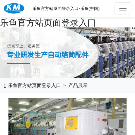
乐鱼官方站页面登录入口-乐鱼(中国)
乐鱼官方站页面登录入口
乐鱼官方站页面登录入口
产品展示