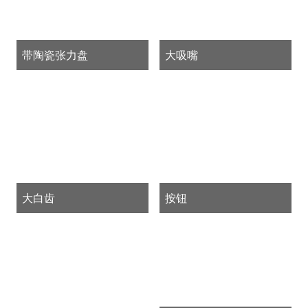
带陶瓷张力盘
大吸嘴
大白齿
按钮