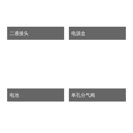
二通接头
电源盒
电池
单孔分气阀