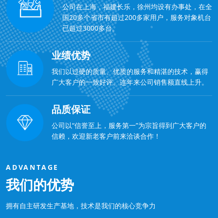
公司在上海，福建长乐，徐州均设有办事处，在全
国20多个省市有超过200多家用户，服务对象机台
已超过3000多台。
业绩优势
我们以过硬的质量、优质的服务和精湛的技术，赢得
广大客户的一致好评。连年来公司销售额直线上升。
品质保证
公司以“信誉至上，服务第一”为宗旨得到广大客户的
信赖，欢迎新老客户前来洽谈合作！
ADVANTAGE
我们的优势
拥有自主研发生产基地，技术是我们的核心竞争力