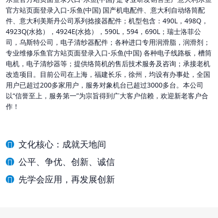
官方站页面登录入口-乐鱼(中国) 国产机电配件、意大利自动络筒配
件、意大利美斯丹公司系列捻接器配件；机型包含：490L，498Q，
4923Q(水捻），4924E(水捻），590L，594，690L；瑞士洛菲公
司，乌斯特公司，电子清纱器配件；各种进口专用润滑脂，润滑剂；
专业维修乐鱼官方站页面登录入口-乐鱼(中国) 各种电子线路板，槽筒
电机，电子清纱器等；提供络筒机的售后技术服务及咨询；承接老机
改造项目。目前公司在上海，福建长乐，徐州，均设有办事处，全国
用户已超过200多家用户，服务对象机台已超过3000多台。本公司
以“信誉至上，服务第一”为宗旨得到广大客户信赖，欢迎新老客户合
作！
文化核心：成就天地间
公平、争优、创新、诚信
先学会应用，再发展创新