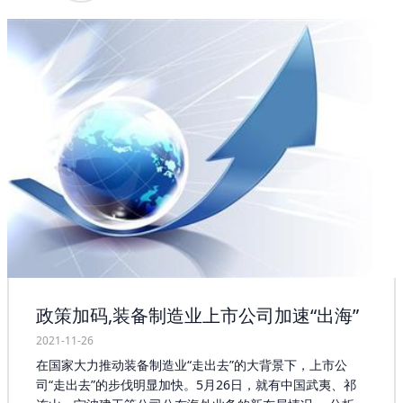
要在明确的产业发展目标和发展重点的指引下，系统地推进
轴承产业的发展，以期实现由轴承生产大国向轴承生产强国
的转变。我国轴承行业发展至今，已经有了比较完善的行业
基础。我国轴承市场的发展时间却比较短，起步较发达国家
落后不少。作为现代化工业生产不可或缺的重要装备，轴承
市场已经成为国家重要的战略装备，它的技术水平可以反映
一个国家的综合国力。过去，我国还不能自主生产轴承市场
的时候都是以高昂的价格从国外引进产品，而技术还是掌握
在发达国家手中。 政府相关部门负责人应该倾力支持轴承产
业发展，根据企业发展实际需求，采取多种发展模式，扩宽
企业发展空间，让企业在适合自身的发展模式中找到共同利
益，达成合作意识，合力把轴承产业规模做大，把企业做
强。轴承工厂店的专家在这一方面，提出了应对建议，用好
用活现有的基础条件，搭建好政府扶持平台，推动产业稳步
发展；直面当前轴承产业发展存在的问题和困难，共同解决
好资金、销售、物流等问题，根据各企业的实际情况加大支
政策加码,装备制造业上市公司加速“出海”
持力度；要有计划有目标引进有实力的企业入驻，通过大企
业来带动小企业发展，把轴承产业不断做大做强。同时，要
2021-11-26
加强与政府、金融机构的沟通联系，相互支持，携手共进。
在国家大力推动装备制造业“走出去”的大背景下，上市公
司“走出去”的步伐明显加快。5月26日，就有中国武夷、祁