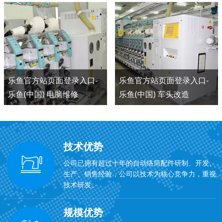
乐鱼官方站页面登录入口-
乐鱼官方站页面登录入口-
乐鱼(中国) 电脑维修
乐鱼(中国) 车头改造
技术优势
公司已拥有超过十年的自动络筒配件研制、开发、
生产、销售经验，公司以技术为核心竞争力，重视
技术研发。
规模优势