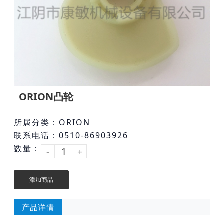
ORION凸轮
所属分类：ORION
联系电话：0510-86903926
数量：
-
+
添加商品
产品详情